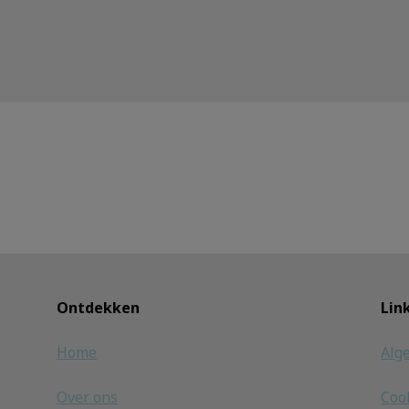
Ontdekken
Lin
Home
Alg
Over ons
Coo