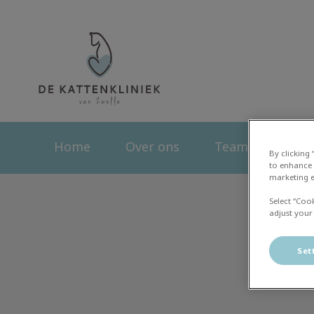
Homepage Kattenk
Home
Over ons
Team
Dier
By clicking
to enhance 
marketing e
Select “Coo
adjust your
Set