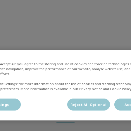
liniek Zwolle
 en Zorg Plan
Vacatures
Contact
 “Accept All” you agree to the storing and use of cookies and tracking technologies
site navigation, improve the performance of our website, analyse website use, and 
fforts.
kie Settings” for more information about the use of cookies and tracking technolo
 preferences. More information is available in our Privacy Notice and Cookie Policy
Stage
tings
Reject All Optional
Acc