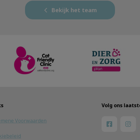
Bekijk het team
ks
Volg ons laats
emene Voorwaarden
kiebeleid