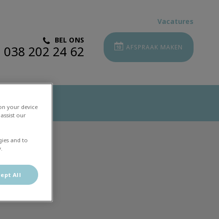
Vacatures
BEL ONS
038 202 24 62
AFSPRAAK MAKEN
 on your device
assist our
gies and to
.
ept All