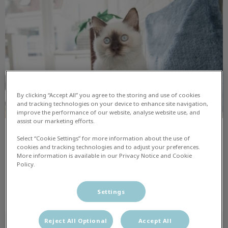
By clicking “Accept All” you agree to the storing and use of cookies
and tracking technologies on your device to enhance site navigation,
improve the performance of our website, analyse website use, and
assist our marketing efforts.
De kat en de stofzuiger
Select “Cookie Settings” for more information about the use of
cookies and tracking technologies and to adjust your preferences.
More information is available in our Privacy Notice and Cookie
Column door dierenarts Leonie: Morris en de stofzuiger.
Policy.
Lees hier meer over
Settings
Reject All Optional
Accept All