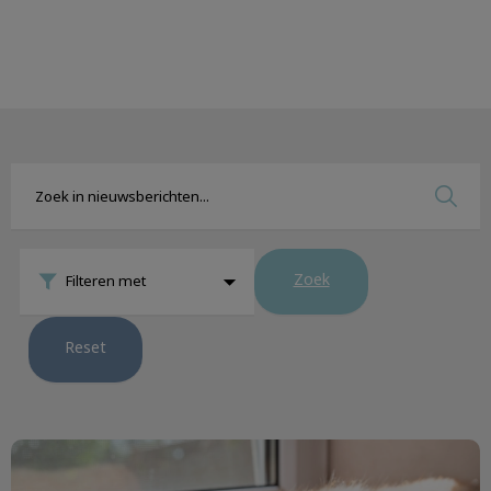
Zoek
Filteren met
Reset
Uw kat en de hittegolf